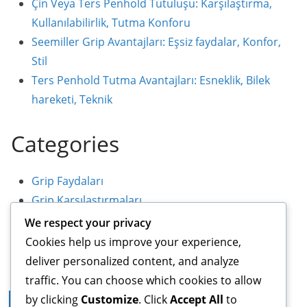
Çin Veya Ters Penhold Tutuluşu: Karşılaştırma,
Kullanılabilirlik, Tutma Konforu
Seemiller Grip Avantajları: Eşsiz faydalar, Konfor,
Stil
Ters Penhold Tutma Avantajları: Esneklik, Bilek
hareketi, Teknik
Categories
Grip Faydaları
Grip Karşılaştırmaları
Tutma Teknikleri
We respect your privacy
Cookies help us improve your experience,
deliver personalized content, and analyze
traffic. You can choose which cookies to allow
by clicking
Customize
. Click
Accept All
to
Yasal Bilgiler