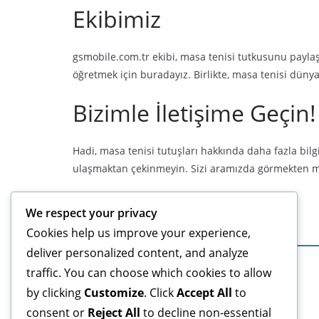
Ekibimiz
gsmobile.com.tr ekibi, masa tenisi tutkusunu payla
öğretmek için buradayız. Birlikte, masa tenisi düny
Bizimle İletişime Geçin!
Hadi, masa tenisi tutuşları hakkında daha fazla bilg
ulaşmaktan çekinmeyin. Sizi aramızda görmekten m
We respect your privacy
Yasal Bilgiler
Cookies help us improve your experience,
deliver personalized content, and analyze
Çerezler ve Takip
traffic. You can choose which cookies to allow
Şartlar ve Koşullar
by clicking
Customize
. Click
Accept All
to
Gizlilik Politikası
consent or
Reject All
to decline non-essential