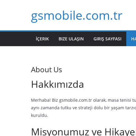
Skip
gsmobile.com.tr
to
content
İÇERIK
BIZE ULAŞIN
GIRIŞ SAYFASI
H
About Us
Hakkımızda
Merhaba! Biz gsmobile.com.tr olarak, masa tenisi tut
aynı zamanda tutku ve strateji dolu bir yaşam tarz
kuruldu.
Misyonumuz ve Hikaye