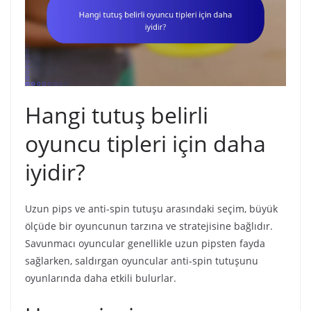
Hangi tutuş belirli
oyuncu tipleri için daha
iyidir?
Uzun pips ve anti-spin tutuşu arasındaki seçim, büyük
ölçüde bir oyuncunun tarzına ve stratejisine bağlıdır.
Savunmacı oyuncular genellikle uzun pipsten fayda
sağlarken, saldırgan oyuncular anti-spin tutuşunu
oyunlarında daha etkili bulurlar.