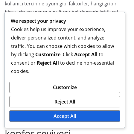
kullanıcı tercihine uyum gibi faktörler, hangi gripin
birey için en uygun olduğunu belirlemede kritik rol
oynar.
We respect your privacy
Cookies help us improve your experience,
Belirli sporlar veya
deliver personalized content, and analyze
aktivitelerdeki performans
traffic. You can choose which cookies to allow
by clicking
Customize
. Click
Accept All
to
consent or
Reject All
to decline non-essential
Gripler, belirli sporlar için özelleştirilmiştir ve
cookies.
performansı etkiler. Örneğin, tenis gripleri optimal
raket kontrolü için tasarlanırken, golf gripleri swing
Customize
stabilitesini artırmaya odaklanır. Doğru gripin
seçilmesi, daha iyi kontrol sağlayarak performansı
Reject All
artırabilir ve yaralanma riskini azaltabilir.
Accept All
Uzun süreli kullanımda
konfor seviyesi